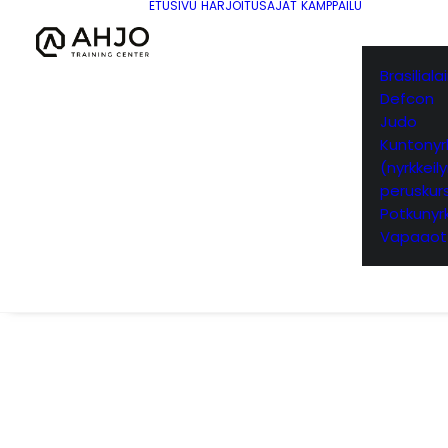
ETUSIVU
HARJOITUSAJAT
KAMPPAILU
Brasilial
Defcon
Judo
Kuntonyrk
(nyrkkeil
peruskurs
Potkunyrk
Vapaaot