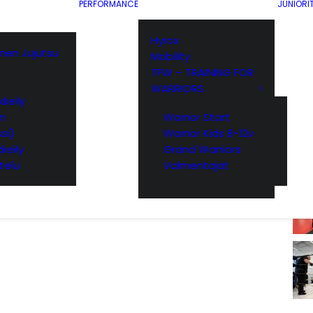
PERFORMANCE
JUNIORI
Muksunuju
Hyrox
ainen Jujutsu
Mobility
TFW – TRAINING FOR
WARRIORS
keily
yn
Warrior Start
si)
Warrior Kids 8-12v
keily
Grand Warriors
telu
Valmentajat