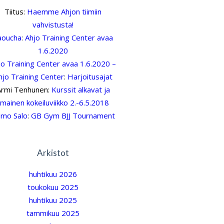
Tiitus
:
Haemme Ahjon tiimiin
vahvistusta!
aoucha
:
Ahjo Training Center avaa
1.6.2020
jo Training Center avaa 1.6.2020 –
hjo Training Center
:
Harjoitusajat
Armi Tenhunen
:
Kurssit alkavat ja
ilmainen kokeiluviikko 2.-6.5.2018
mo Salo
:
GB Gym BJJ Tournament
Arkistot
huhtikuu 2026
toukokuu 2025
huhtikuu 2025
tammikuu 2025