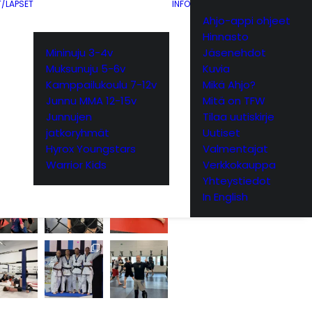
T/LAPSET
INFO
Ahjo-appi ohjeet
Instagram
Hinnasto
Mininuju 3-4v
Jäsenehdot
Muksunuju 5-6v
Kuvia
Kamppailukoulu 7-12v
Mikä Ahjo?
Junnu MMA 12-15v
Mitä on TFW
Junnujen
Tilaa uutiskirje
jatkoryhmät
Uutiset
Hyrox Youngstars
Valmentajat
Warrior Kids
Verkkokauppa
Yhteystiedot
In English