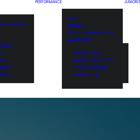
PERFORMANCE
JUNIORI
Hyrox
ainen Jujutsu
Mobility
TFW – TRAINING FOR
WARRIORS
keily
yn
Warrior Start
si)
Warrior Kids 8-12v
keily
Grand Warriors
telu
Valmentajat