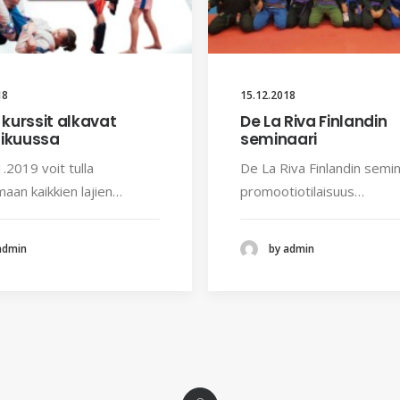
18
15.12.2018
kurssit alkavat
De La Riva Finlandin
ikuussa
seminaari
.2019 voit tulla
De La Riva Finlandin semin
maan kaikkien lajien…
promootiotilaisuus…
admin
by admin