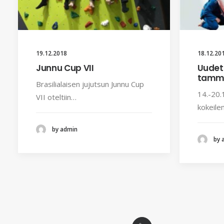
19.12.2018
18.12.20
Junnu Cup VII
Uudet 
tamm
Brasilialaisen jujutsun Junnu Cup
14.-20.1
VII oteltiin…
kokeile
by admin
by 