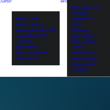
T/LAPSET
INFO
Ahjo-appi ohjeet
Hinnasto
Mininuju 3-4v
Jäsenehdot
Muksunuju 5-6v
Kuvia
Kamppailukoulu 7-12v
Mikä Ahjo?
Junnu MMA 12-15v
Mitä on TFW
Junnujen
Tilaa uutiskirje
jatkoryhmät
Uutiset
Hyrox Youngstars
Valmentajat
Warrior Kids
Verkkokauppa
Yhteystiedot
In English