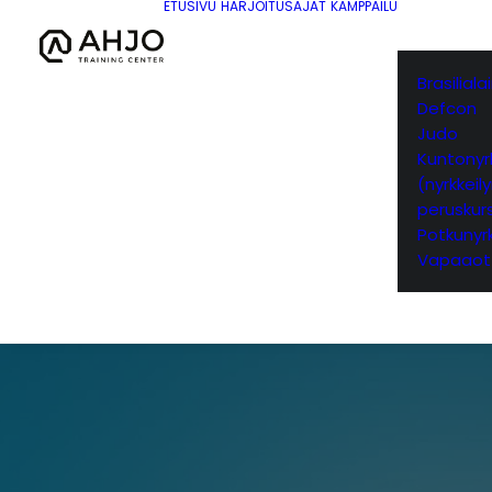
ETUSIVU
HARJOITUSAJAT
KAMPPAILU
Brasilial
Defcon
Judo
Kuntonyrk
(nyrkkeil
peruskurs
Potkunyrk
Vapaaot