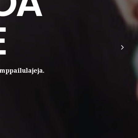
OA
E
mppailulajeja.