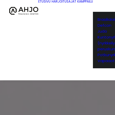
ETUSIVU
HARJOITUSAJAT
KAMPPAILU
Brasilial
Defcon
Judo
Kuntonyrk
(nyrkkeil
peruskurs
Potkunyrk
Vapaaot