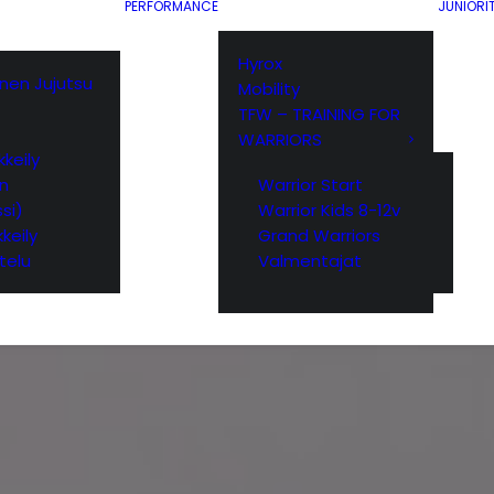
PERFORMANCE
JUNIORI
Hyrox
ainen Jujutsu
Mobility
TFW – TRAINING FOR
WARRIORS
keily
yn
Warrior Start
si)
Warrior Kids 8-12v
keily
Grand Warriors
telu
Valmentajat