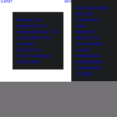
T/LAPSET
INFO
Ahjo-appi ohjeet
Hinnasto
Mininuju 3-4v
Jäsenehdot
Muksunuju 5-6v
Kuvia
Kamppailukoulu 7-12v
Mikä Ahjo?
Junnu MMA 12-15v
Mitä on TFW
Junnujen
Tilaa uutiskirje
jatkoryhmät
Uutiset
Hyrox Youngstars
Valmentajat
Warrior Kids
Verkkokauppa
Yhteystiedot
In English