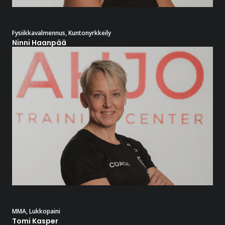
Fysiikkavalmennus
,
Kuntonyrkkeily
Ninni Haanpää
MMA
,
Lukkopaini
Tomi Kasper