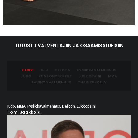
TUTUSTU VALMENTAJIIN JA OSAAMISALUEISIIN
KAIKKI
BJJ
DEFCON
FYSIIKKAVALMENNUS
JUDO
KUNTONYRKKEILY
LUKKOPAINI
MMA
RAVINTOVALMENNUS
THAINYRKKEILY
Judo
,
MMA
,
Fysiikkavalmennus
,
Defcon
,
Lukkopaini
Tomi Jaakkola