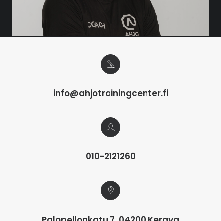
info@ahjotrainingcenter.fi
010-2121260
Palopellonkatu 7, 04200 Kerava