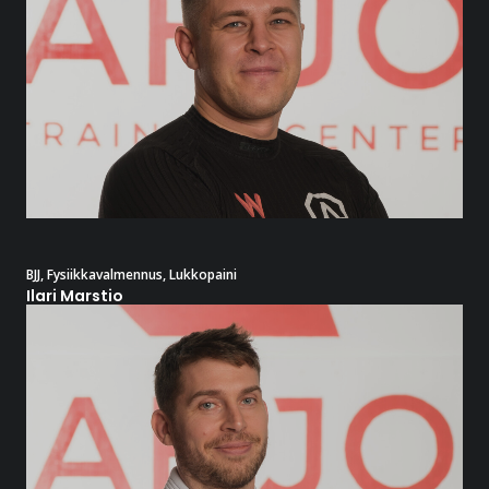
BJJ
,
Fysiikkavalmennus
,
Lukkopaini
Ilari Marstio