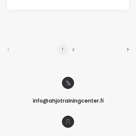
1
2
info@ahjotrainingcenter.fi