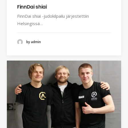
FinnDai shiai
FinnDai shiai -judokilpailu järjestettiin
Helsingissä…
by admin