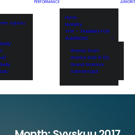
PERFORMANCE
JUNIORI
Hyrox
ainen Jujutsu
Mobility
TFW – TRAINING FOR
WARRIORS
keily
yn
Warrior Start
si)
Warrior Kids 8-12v
keily
Grand Warriors
telu
Valmentajat
Month: Syyskuu 2017