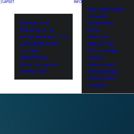
T/LAPSET
INFO
Ahjo-appi ohjeet
Hinnasto
Mininuju 3-4v
Jäsenehdot
Muksunuju 5-6v
Kuvia
Kamppailukoulu 7-12v
Mikä Ahjo?
Junnu MMA 12-15v
Mitä on TFW
Junnujen
Tilaa uutiskirje
jatkoryhmät
Uutiset
Hyrox Youngstars
Valmentajat
Warrior Kids
Verkkokauppa
Yhteystiedot
In English