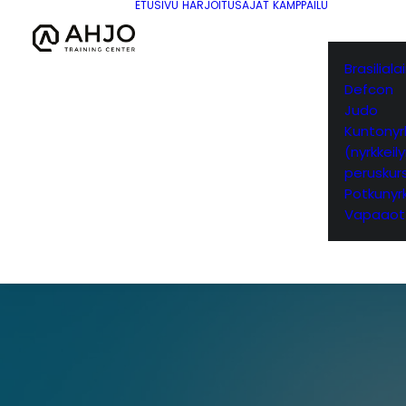
ETUSIVU
HARJOITUSAJAT
KAMPPAILU
Brasilial
Defcon
Judo
Kuntonyrk
(nyrkkeil
peruskurs
Potkunyrk
Vapaaot