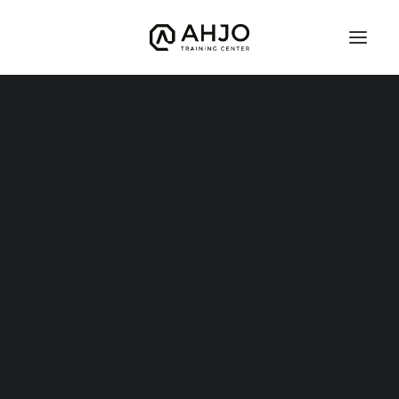
Lukkopaini
Instagram
Brasilialainen Jujutsu
Defcon
Judo
Kuntonyrkkeily (nyrkkeilyn peruskurssi)
Potkunyrkkeily
Vapaaottelu
Hyrox
Mobility
TFW – TRAINING FOR WARRIORS
Warrior Start
Warrior Kids 8-12v
Grand Warriors
Valmentajat