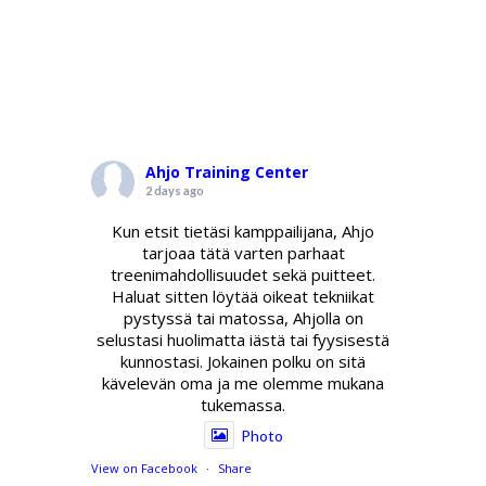
Ahjo Training Center
2 days ago
Kun etsit tietäsi kamppailijana, Ahjo
tarjoaa tätä varten parhaat
treenimahdollisuudet sekä puitteet.
Haluat sitten löytää oikeat tekniikat
pystyssä tai matossa, Ahjolla on
selustasi huolimatta iästä tai fyysisestä
kunnostasi. Jokainen polku on sitä
kävelevän oma ja me olemme mukana
tukemassa.
Photo
View on Facebook
·
Share