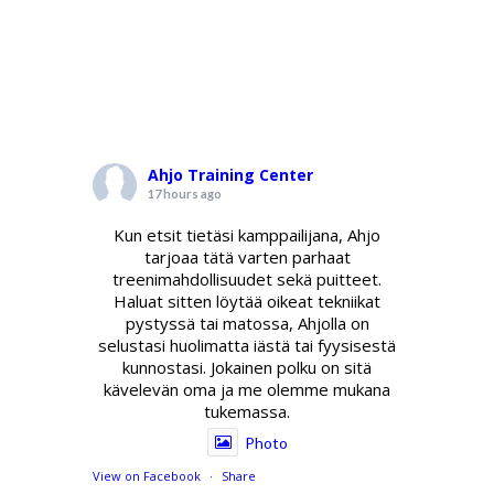
Ahjo Training Center
17 hours ago
Kun etsit tietäsi kamppailijana, Ahjo
tarjoaa tätä varten parhaat
treenimahdollisuudet sekä puitteet.
Haluat sitten löytää oikeat tekniikat
pystyssä tai matossa, Ahjolla on
selustasi huolimatta iästä tai fyysisestä
kunnostasi. Jokainen polku on sitä
kävelevän oma ja me olemme mukana
tukemassa.
Photo
View on Facebook
·
Share