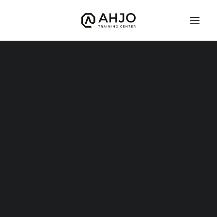
Junnu BJJ
Instagram
Brasilialainen Jujutsu
Defcon
Judo
Kuntonyrkkeily (nyrkkeilyn peruskurssi)
Potkunyrkkeily
Vapaaottelu
Hyrox
Mobility
TFW – TRAINING FOR WARRIORS
Warrior Start
Warrior Kids 8-12v
Grand Warriors
Valmentajat