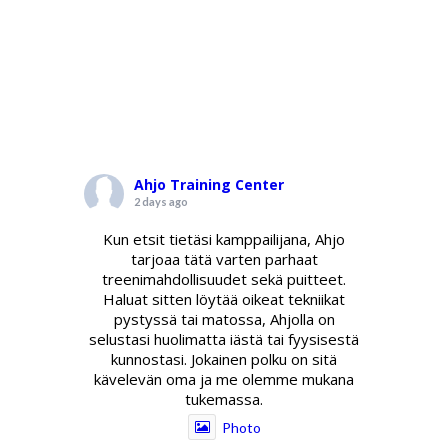
Ahjo Training Center
2 days ago
Kun etsit tietäsi kamppailijana, Ahjo
tarjoaa tätä varten parhaat
treenimahdollisuudet sekä puitteet.
Haluat sitten löytää oikeat tekniikat
pystyssä tai matossa, Ahjolla on
selustasi huolimatta iästä tai fyysisestä
kunnostasi. Jokainen polku on sitä
kävelevän oma ja me olemme mukana
tukemassa.
Photo