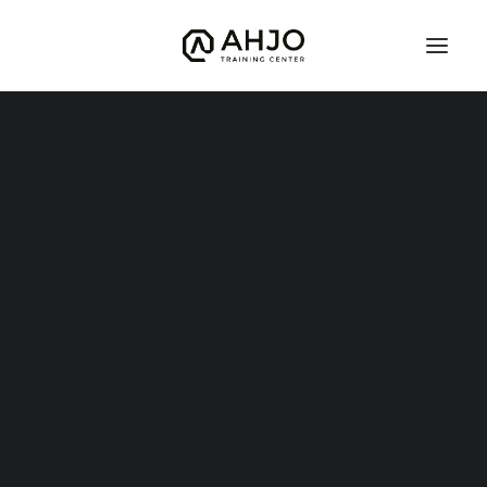
Potkunyrkkeily
Instagram
Brasilialainen Jujutsu
Defcon
Judo
Kuntonyrkkeily (nyrkkeilyn peruskurssi)
Potkunyrkkeily
Vapaaottelu
Hyrox
Mobility
TFW – TRAINING FOR WARRIORS
Warrior Start
Warrior Kids 8-12v
Grand Warriors
Valmentajat