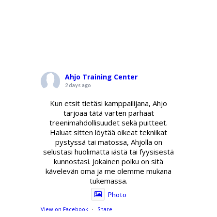
Ahjo Training Center
2 days ago
Kun etsit tietäsi kamppailijana, Ahjo
tarjoaa tätä varten parhaat
treenimahdollisuudet sekä puitteet.
Haluat sitten löytää oikeat tekniikat
pystyssä tai matossa, Ahjolla on
selustasi huolimatta iästä tai fyysisestä
kunnostasi. Jokainen polku on sitä
kävelevän oma ja me olemme mukana
tukemassa.
Photo
View on Facebook
·
Share