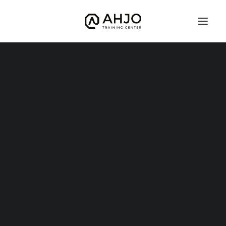
Junnupaini
Instagram
Brasilialainen Jujutsu
Defcon
Judo
Kuntonyrkkeily (nyrkkeilyn peruskurssi)
Potkunyrkkeily
Vapaaottelu
Hyrox
Mobility
TFW – TRAINING FOR WARRIORS
Warrior Start
Warrior Kids 8-12v
Grand Warriors
Valmentajat