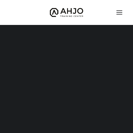
BJJ / Judo
Instagram
Brasilialainen Jujutsu
Defcon
Judo
Kuntonyrkkeily (nyrkkeilyn peruskurssi)
Potkunyrkkeily
Vapaaottelu
Hyrox
Mobility
TFW – TRAINING FOR WARRIORS
Warrior Start
Warrior Kids 8-12v
Grand Warriors
Valmentajat