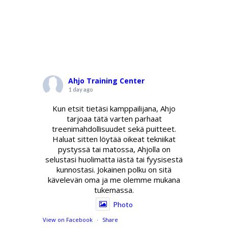
Ahjo Training Center
1 day ago
Kun etsit tietäsi kamppailijana, Ahjo
tarjoaa tätä varten parhaat
treenimahdollisuudet sekä puitteet.
Haluat sitten löytää oikeat tekniikat
pystyssä tai matossa, Ahjolla on
selustasi huolimatta iästä tai fyysisestä
kunnostasi. Jokainen polku on sitä
kävelevän oma ja me olemme mukana
tukemassa.
Photo
View on Facebook
·
Share