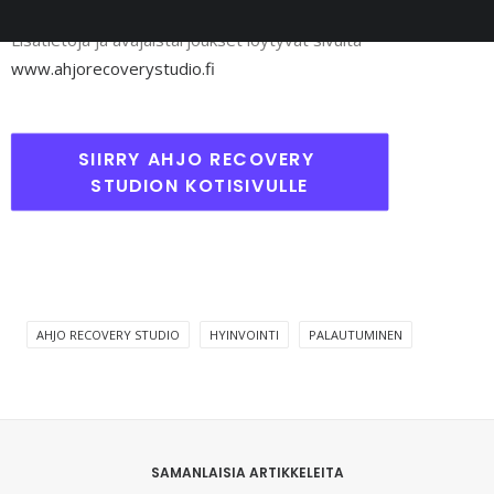
Lisätietoja ja avajaistarjoukset löytyvät sivulta
www.ahjorecoverystudio.fi
SIIRRY AHJO RECOVERY 
STUDION KOTISIVULLE
AHJO RECOVERY STUDIO
HYINVOINTI
PALAUTUMINEN
SAMANLAISIA ARTIKKELEITA