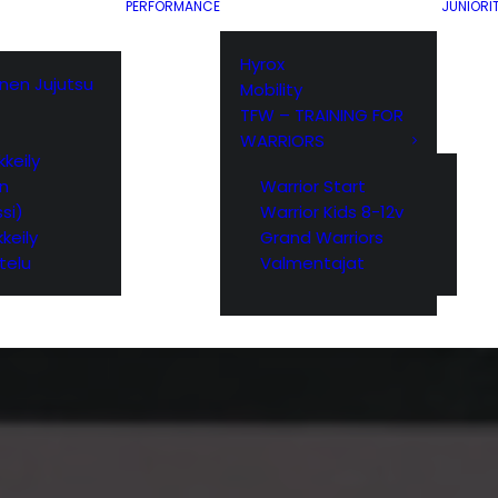
PERFORMANCE
JUNIORI
Hyrox
ainen Jujutsu
Mobility
TFW – TRAINING FOR
WARRIORS
keily
yn
Warrior Start
si)
Warrior Kids 8-12v
keily
Grand Warriors
telu
Valmentajat