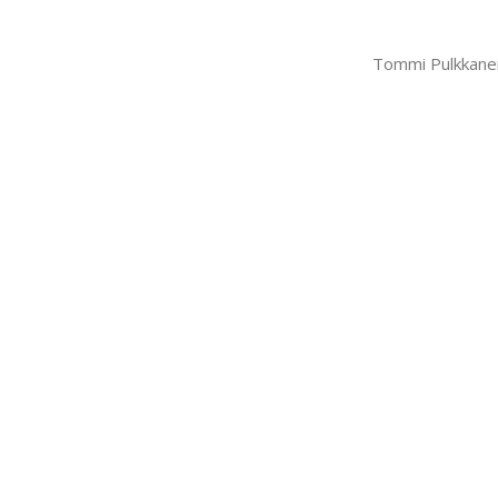
Tommi Pulkkanen o