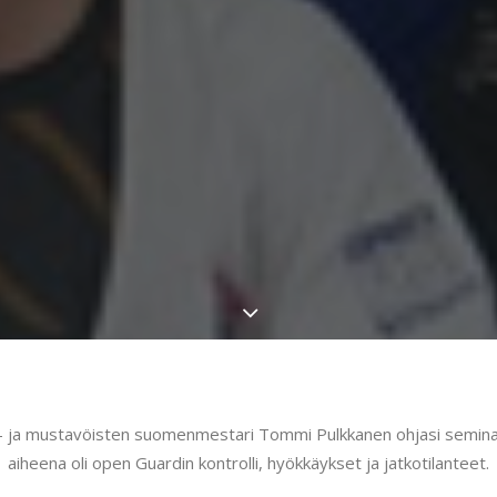
a- ja mustavöisten suomenmestari Tommi Pulkkanen ohjasi seminaa
aiheena oli open Guardin kontrolli, hyökkäykset ja jatkotilanteet.