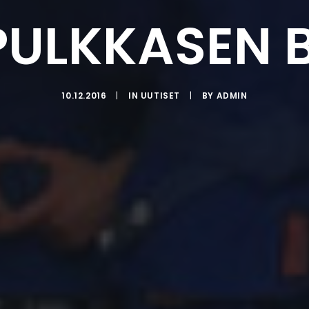
ULKKASEN B
10.12.2016
|
IN
UUTISET
|
BY
ADMIN