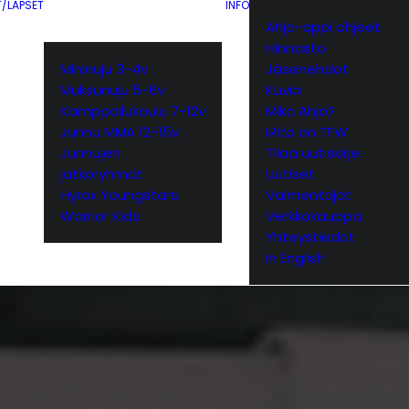
T/LAPSET
INFO
Ahjo-appi ohjeet
Hinnasto
Mininuju 3-4v
Jäsenehdot
Muksunuju 5-6v
Kuvia
Kamppailukoulu 7-12v
Mikä Ahjo?
Junnu MMA 12-15v
Mitä on TFW
Junnujen
Tilaa uutiskirje
jatkoryhmät
Uutiset
Hyrox Youngstars
Valmentajat
Warrior Kids
Verkkokauppa
Yhteystiedot
In English