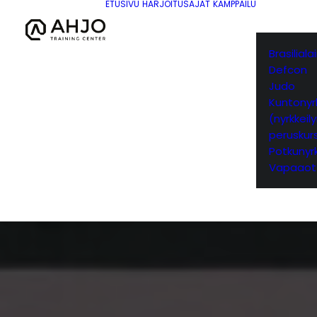
ETUSIVU
HARJOITUSAJAT
KAMPPAILU
Brasilial
Defcon
Judo
Kuntonyrk
(nyrkkeil
peruskurs
Potkunyrk
Vapaaot