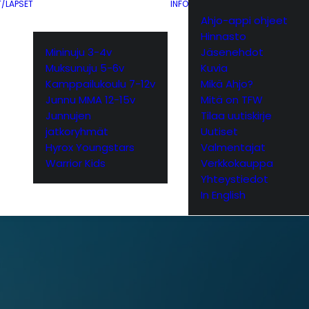
T/LAPSET
INFO
Ahjo-appi ohjeet
Hinnasto
Mininuju 3-4v
Jäsenehdot
Muksunuju 5-6v
Kuvia
Kamppailukoulu 7-12v
Mikä Ahjo?
Junnu MMA 12-15v
Mitä on TFW
Junnujen
Tilaa uutiskirje
jatkoryhmät
Uutiset
Hyrox Youngstars
Valmentajat
Warrior Kids
Verkkokauppa
Yhteystiedot
In English