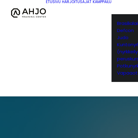
ETUSIVU
HARJOITUSAJAT
KAMPPAILU
Brasilial
Defcon
Judo
Kuntonyrk
(nyrkkeil
peruskurs
Potkunyrk
Vapaaot