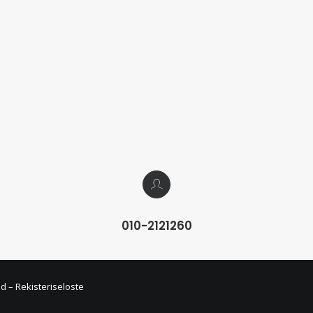
010-2121260
ed –
Rekisteriseloste