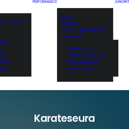
PERFORMANCE
JUNIORI
Hyrox
ainen Jujutsu
Mobility
TFW – TRAINING FOR
WARRIORS
keily
yn
Warrior Start
si)
Warrior Kids 8-12v
keily
Grand Warriors
telu
Valmentajat
Karateseura