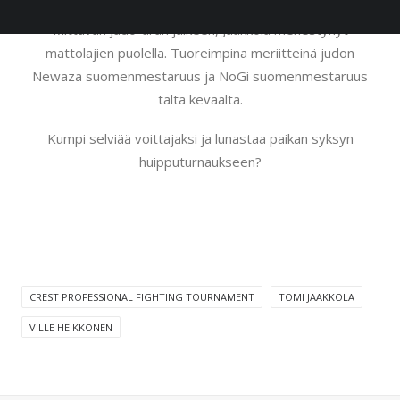
Keravan Tomi Jaakkola on pitkän linjan kamppailija.
Mittavan judo-uran jälkeen, Jaakkola menestynyt
mattolajien puolella. Tuoreimpina meriitteinä judon
Newaza suomenmestaruus ja NoGi suomenmestaruus
tältä keväältä.
Kumpi selviää voittajaksi ja lunastaa paikan syksyn
huipputurnaukseen?
CREST PROFESSIONAL FIGHTING TOURNAMENT
TOMI JAAKKOLA
VILLE HEIKKONEN