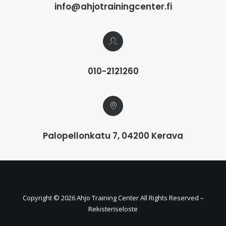
info@ahjotrainingcenter.fi
010-2121260
Palopellonkatu 7, 04200 Kerava
Copyright ©
2026 Ahjo Training Center All Rights Reserved –
Rekisteriseloste