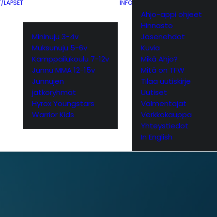
T/LAPSET
INFO
Ahjo-appi ohjeet
Hinnasto
Mininuju 3-4v
Jäsenehdot
Muksunuju 5-6v
Kuvia
Kamppailukoulu 7-12v
Mikä Ahjo?
Junnu MMA 12-15v
Mitä on TFW
Junnujen
Tilaa uutiskirje
jatkoryhmät
Uutiset
Hyrox Youngstars
Valmentajat
Warrior Kids
Verkkokauppa
Yhteystiedot
In English