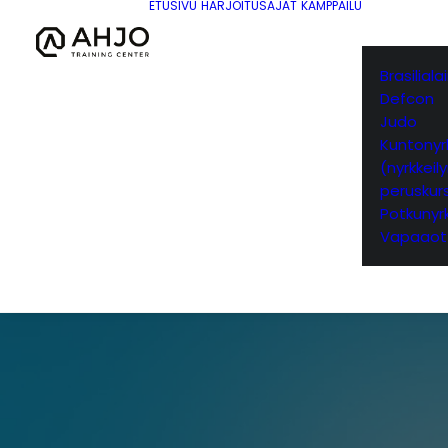
ETUSIVU
HARJOITUSAJAT
KAMPPAILU
Brasilial
Defcon
Judo
Kuntonyrk
(nyrkkeil
peruskurs
Potkunyrk
Vapaaot