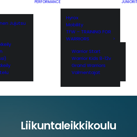
PERFORMANCE
JUNIORI
Hyrox
ainen Jujutsu
Mobility
TFW – TRAINING FOR
WARRIORS
keily
yn
Warrior Start
si)
Warrior Kids 8-12v
keily
Grand Warriors
telu
Valmentajat
Liikuntaleikkikoulu