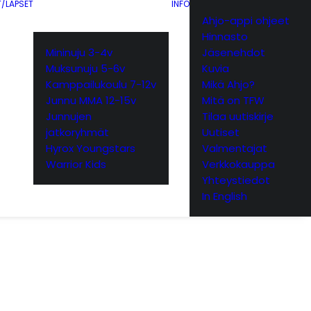
T/LAPSET
INFO
Ahjo-appi ohjeet
Hinnasto
Mininuju 3-4v
Jäsenehdot
Muksunuju 5-6v
Kuvia
Kamppailukoulu 7-12v
Mikä Ahjo?
Junnu MMA 12-15v
Mitä on TFW
Junnujen
Tilaa uutiskirje
jatkoryhmät
Uutiset
Hyrox Youngstars
Valmentajat
Warrior Kids
Verkkokauppa
Yhteystiedot
In English