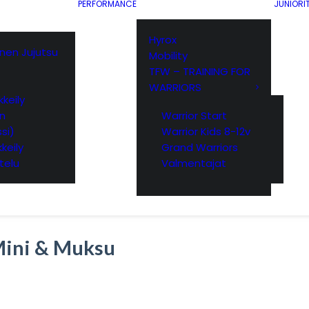
PERFORMANCE
JUNIORI
Hyrox
ainen Jujutsu
Mobility
TFW – TRAINING FOR
WARRIORS
keily
yn
Warrior Start
si)
Warrior Kids 8-12v
keily
Grand Warriors
telu
Valmentajat
ini & Muksu