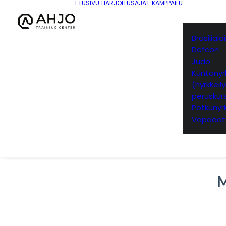
ETUSIVU
HARJOITUSAJAT
KAMPPAILU
Brasilial
Defcon
Judo
Kuntonyrk
(nyrkkeil
peruskurs
Potkunyrk
Vapaaot
M