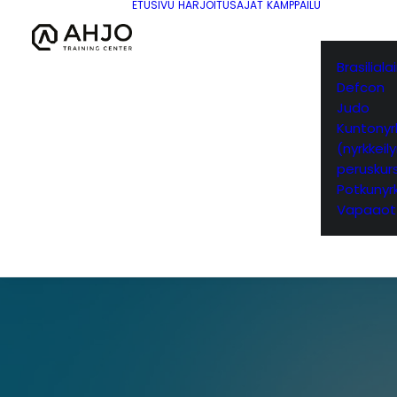
ETUSIVU
HARJOITUSAJAT
KAMPPAILU
Brasilial
Defcon
Judo
Kuntonyrk
(nyrkkeil
peruskurs
Potkunyrk
Vapaaot