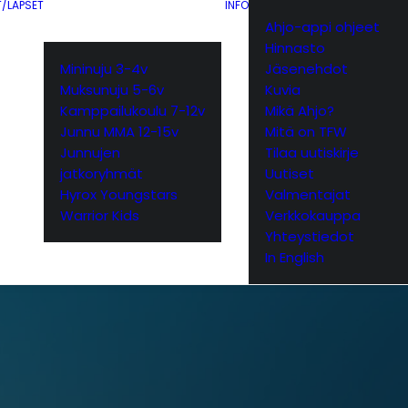
T/LAPSET
INFO
Ahjo-appi ohjeet
Hinnasto
Mininuju 3-4v
Jäsenehdot
Muksunuju 5-6v
Kuvia
Kamppailukoulu 7-12v
Mikä Ahjo?
Junnu MMA 12-15v
Mitä on TFW
Junnujen
Tilaa uutiskirje
jatkoryhmät
Uutiset
Hyrox Youngstars
Valmentajat
Warrior Kids
Verkkokauppa
Yhteystiedot
In English