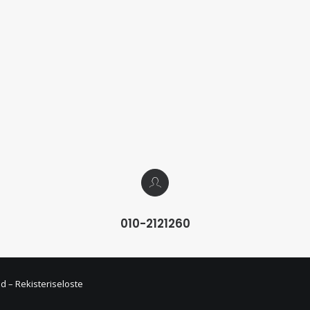
010-2121260
ed –
Rekisteriseloste