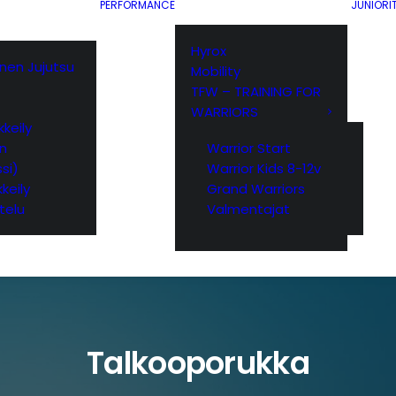
PERFORMANCE
JUNIORI
Hyrox
ainen Jujutsu
Mobility
TFW – TRAINING FOR
WARRIORS
keily
yn
Warrior Start
si)
Warrior Kids 8-12v
keily
Grand Warriors
telu
Valmentajat
Talkooporukka