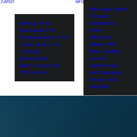
T/LAPSET
INFO
Ahjo-appi ohjeet
Hinnasto
Mininuju 3-4v
Jäsenehdot
Muksunuju 5-6v
Kuvia
Kamppailukoulu 7-12v
Mikä Ahjo?
Junnu MMA 12-15v
Mitä on TFW
Junnujen
Tilaa uutiskirje
jatkoryhmät
Uutiset
Hyrox Youngstars
Valmentajat
Warrior Kids
Verkkokauppa
Yhteystiedot
In English