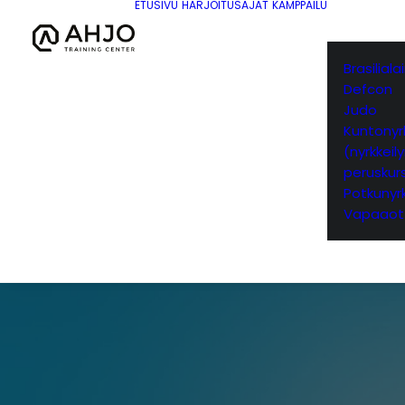
ETUSIVU
HARJOITUSAJAT
KAMPPAILU
Brasilial
Defcon
Judo
Kuntonyrk
(nyrkkeil
peruskurs
Potkunyrk
Vapaaot