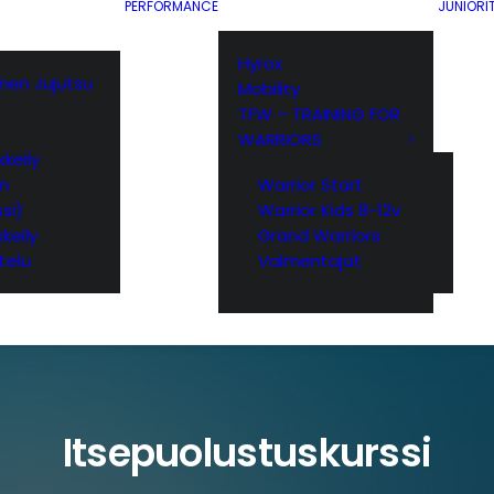
PERFORMANCE
JUNIORI
Hyrox
ainen Jujutsu
Mobility
TFW – TRAINING FOR
WARRIORS
keily
yn
Warrior Start
si)
Warrior Kids 8-12v
keily
Grand Warriors
telu
Valmentajat
Itsepuolustuskurssi